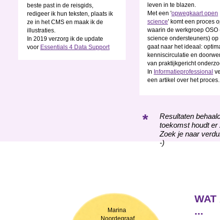
leven in te blazen.
beste past in de reisgids,
Met een '
opwegkaart open
redigeer ik hun teksten, plaats ik
science
' komt een proces 
ze in het CMS en maak ik de
waarin de werkgroep OSO
illustraties.
science ondersteuners) op
In 2019 verzorg ik de update
gaat naar het ideaal: optim
voor
Essentials 4 Data Support
kenniscirculatie en doorwe
van praktijkgericht onderzo
In
Informatieprofessional
ve
een artikel over het proces.
*
Resultaten behaald
toekomst houdt er 
Zoek je naar verdui
-)
WAT
...
Marina
Noordegraaf