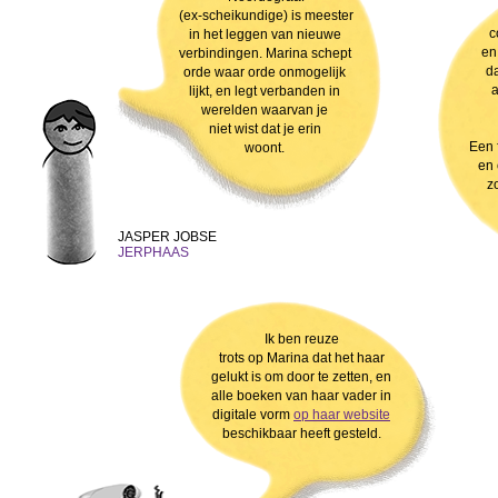
(ex-scheikundige) is meester
c
in het leggen van nieuwe
en
verbindingen. Marina schept
da
orde waar orde onmogelijk
a
lijkt, en legt verbanden in
werelden waarvan je
niet wist dat je erin
Een f
woont.
en 
z
JASPER JOBSE
JERPHAAS
Ik ben reuze
trots op Marina dat het haar
gelukt is om door te zetten, en
alle boeken van haar vader in
digitale vorm
op haar website
beschikbaar heeft gesteld.