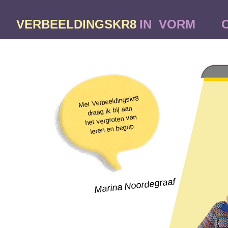
VERBEELDINGSKR8
IN VORM
Met Verbeeldingskr8
draag ik bij aan
het vergroten van
leren en begrip
Marina Noordegraaf